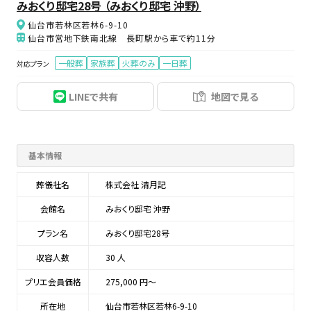
みおくり邸宅28号 （みおくり邸宅 沖野）
仙台市若林区若林6-9-10
仙台市営地下鉄南北線 長町駅から車で約11分
一般葬
家族葬
火葬のみ
一日葬
対応プラン
LINEで共有
地図で見る
基本情報
葬儀社名
株式会社 清月記
会館名
みおくり邸宅 沖野
プラン名
みおくり邸宅28号
収容人数
30 人
プリエ会員価格
275,000 円〜
所在地
仙台市若林区若林6-9-10