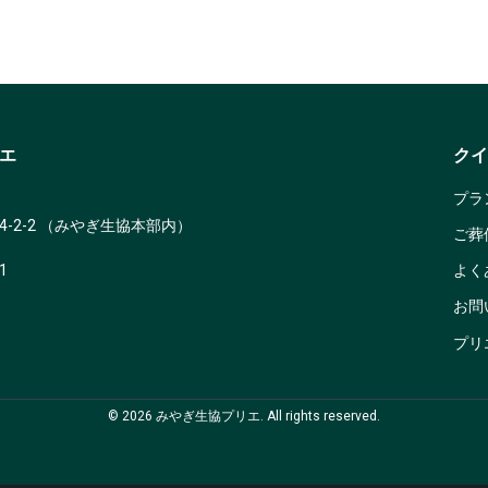
エ
クイ
プラ
-2-2 （みやぎ生協本部内）
ご葬
1
よく
お問
プリ
©
2026
みやぎ生協プリエ. All rights reserved.