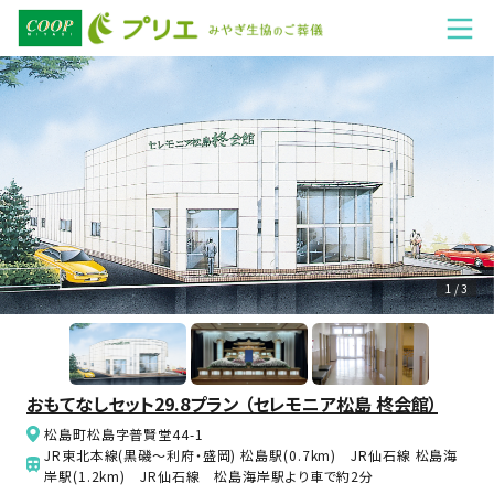
1 / 3
おもてなしセット29.8プラン （セレモニア松島 柊会館）
松島町松島字普賢堂44-1
JR東北本線(黒磯～利府・盛岡) 松島駅(0.7km) JR仙石線 松島海
岸駅(1.2km) JR仙石線 松島海岸駅より車で約2分