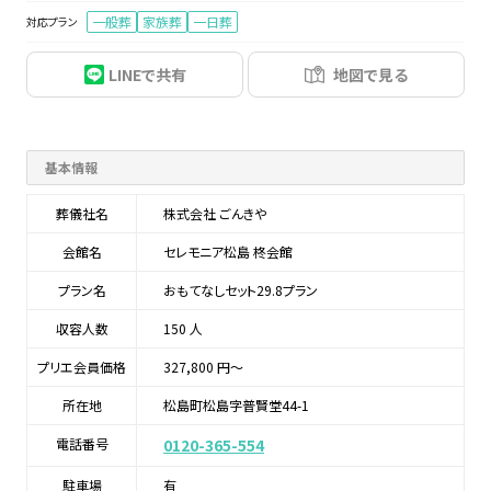
一般葬
家族葬
一日葬
対応プラン
LINEで共有
地図で見る
基本情報
葬儀社名
株式会社 ごんきや
会館名
セレモニア松島 柊会館
プラン名
おもてなしセット29.8プラン
収容人数
150 人
プリエ会員価格
327,800 円〜
所在地
松島町松島字普賢堂44-1
電話番号
0120-365-554
駐車場
有