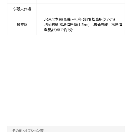
併設火葬場
JR東北本線(黒磯～利府・盛岡) 松島駅(0.7km)
最寄駅
JR仙石線 松島海岸駅(1.2km) JR仙石線 松島海
岸駅より車で約2分
その他・オプション等