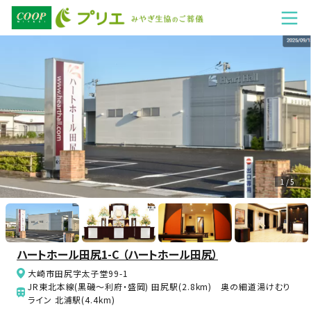
1 / 5
ハートホール田尻1-C （ハートホール田尻）
大崎市田尻字太子堂99-1
JR東北本線(黒磯～利府・盛岡) 田尻駅(2.8km) 奥の細道湯けむり
ライン 北浦駅(4.4km)