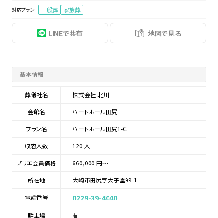
一般葬
家族葬
対応プラン
LINEで共有
地図で見る
基本情報
葬儀社名
株式会社 北川
会館名
ハートホール田尻
プラン名
ハートホール田尻1-C
収容人数
120 人
プリエ会員価格
660,000 円〜
所在地
大崎市田尻字太子堂99-1
電話番号
0229-39-4040
駐車場
有