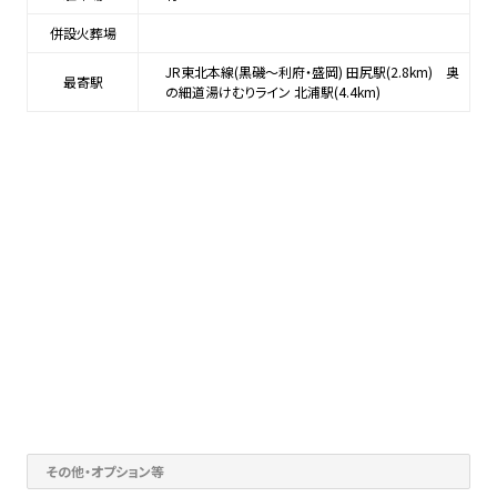
併設火葬場
JR東北本線(黒磯～利府・盛岡) 田尻駅(2.8km) 奥
最寄駅
の細道湯けむりライン 北浦駅(4.4km)
その他・オプション等