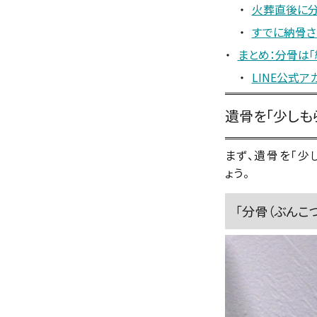
火葬直後に
すでに納骨さ
まとめ：分骨は「
LINE公式ア
遺骨を「少しもら
まず、遺骨を「少
ょう。
「分骨（ぶんこ