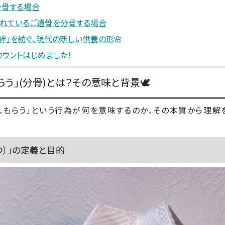
分骨する場合
れているご遺骨を分骨する場合
絆」を紡ぐ、現代の新しい供養の形🌸
カウントはじめました！
う」(分骨)とは？その意味と背景🕊️
しもらう」という行為が何を意味するのか、その本質から理解
つ）」の定義と目的