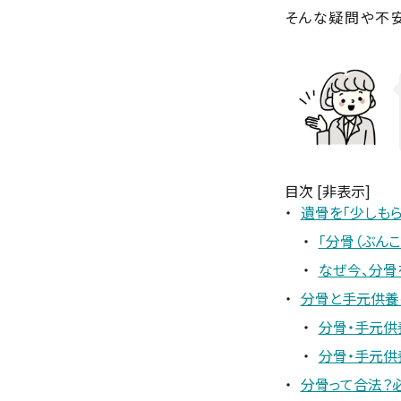
そんな疑問や不安
目次
[非表示]
遺骨を「少しもら
「分骨（ぶん
なぜ今、分骨
分骨と手元供養の
分骨・手元供
分骨・手元供
分骨って合法？