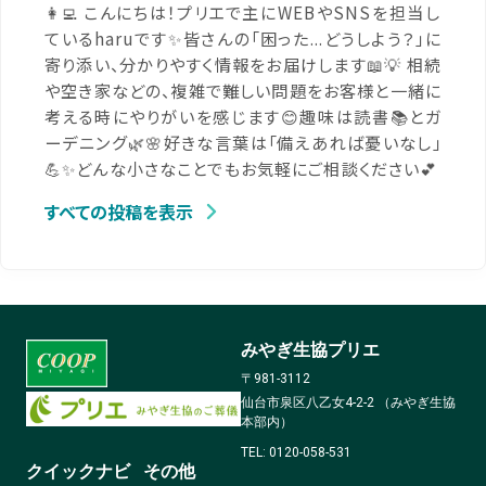
👩‍💻 こんにちは！プリエで主にWEBやSNSを担当し
ているharuです✨皆さんの「困った...どうしよう？」に
寄り添い、分かりやすく情報をお届けします📖💡 相続
や空き家などの、複雑で難しい問題をお客様と一緒に
考える時にやりがいを感じます😊趣味は読書📚とガ
ーデニング🌿🌸好きな言葉は「備えあれば憂いなし」
💪✨どんな小さなことでもお気軽にご相談ください💕
すべての投稿を表示
みやぎ生協プリエ
〒981-3112
仙台市泉区八乙女4-2-2 （みやぎ生協
本部内）
TEL: 0120-058-531
クイックナビ
その他