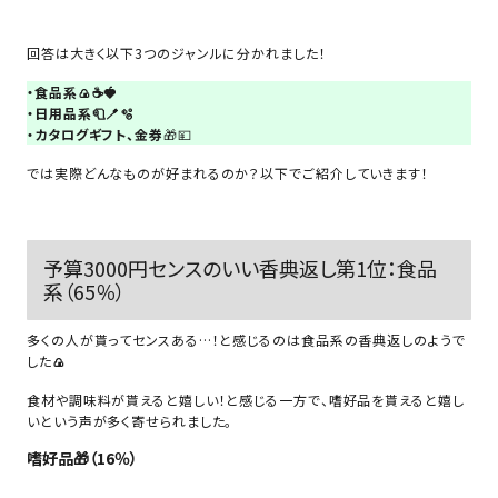
回答は大きく以下3つのジャンルに分かれました！
・食品系🍙☕🍓
・日用品系🧻🪥🫧
・カタログギフト、金券
🎁💴
では実際どんなものが好まれるのか？以下でご紹介していきます！
予算3000円センスのいい香典返し第1位：食品
系（65％）
多くの人が貰ってセンスある…！と感じるのは食品系の香典返しのようで
した
🍙
食材や調味料が貰えると嬉しい！と感じる一方で、嗜好品を貰えると嬉し
いという声が多く寄せられました。
嗜好品🎁（16％）