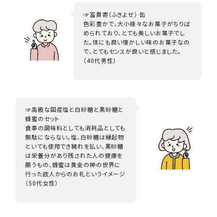
☞冨貴寄（ふきよせ） 缶
色彩豊かで、大小様々なお菓子がちりば
められており、とても美しいお菓子でし
た。体にも良い懐かしい味のお菓子なの
で、とてもセンスが良いと感じました。
（40代男性）
☞高級な国産塩と白砂糖と黒砂糖と
蜂蜜のセット
食事の調味料としても消耗品としても
無駄にならない。塩、白砂糖は縁起物
といても使用でき穢れを払い、黒砂糖
は栄養分があり残された人の健康を
願うもの、蜂蜜は黄金の神の世界に
行った故人からのお礼というイメージ
（50代女性）