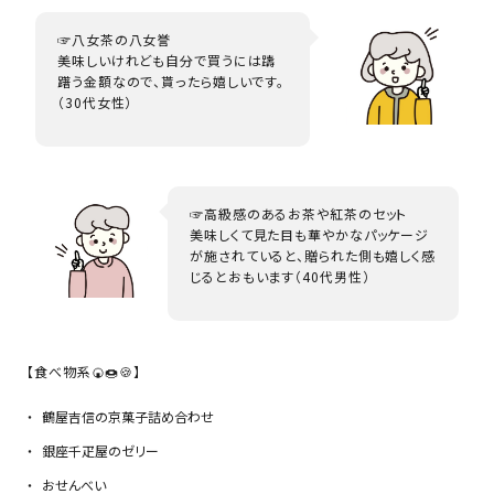
☞八女茶の八女誉
美味しいけれども自分で買うには躊
躇う金額なので、貰ったら嬉しいです。
（30代女性）
☞高級感のあるお茶や紅茶のセット
美味しくて見た目も華やかなパッケージ
が施されていると、贈られた側も嬉しく感
じるとおもいます（40代男性）
【食べ物系🍘🍩🍪】
鶴屋吉信の京菓子詰め合わせ
銀座千疋屋のゼリー
おせんべい