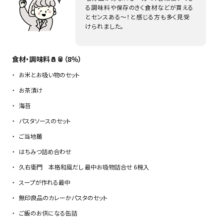
る調味料や保存のきく食材などが貰える
とセンスある～！と感じる方も多く見受
けられました。
食材・調味料🧂🥫（8％）
お米とお吸い物のセット
お茶漬け
海苔
パスタソースのセット
ご当地麺
はちみつ詰め合わせ
久右衛門 本格和風だし 最中お吸物詰合せ 6椀入
スープが作れる最中
無印良品のカレーかパスタのセット
ご飯のお供になる缶詰